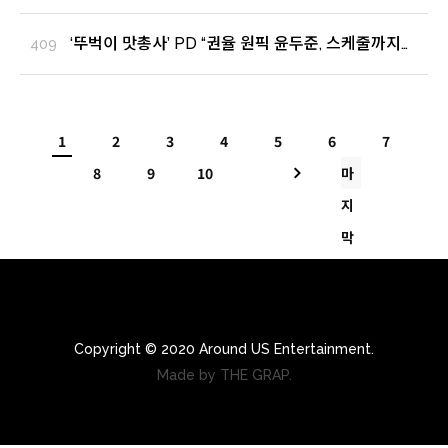
김대호와 대세 만남 성사 (출처 : 뉴스1 | 네이버
TV연예)
‘뚜벅이 맛총사’ PD “권율 원픽 윤두준, 스케줄까지
409
바꾸며 출연” (출처 : 뉴스엔 | 네이버 TV연예)
1
2
3
4
5
6
7
8
9
10
마
지
막
Copyright © 2020 Around US Entertainment.
Made by THE GRAP.