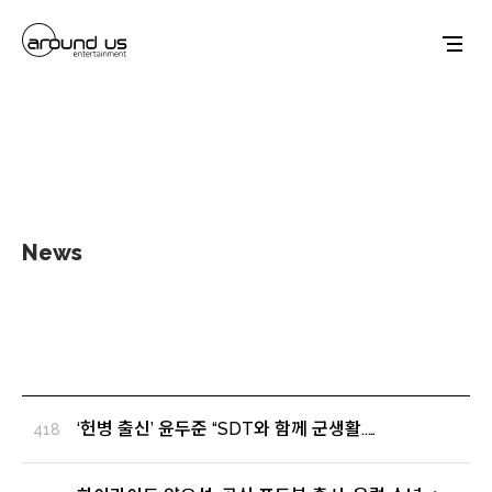
News
‘헌병 출신’ 윤두준 “SDT와 함께 군생활..
418
멋있었다”(‘강철부대3’) (출처 : OSEN | 네이버
TV연예)