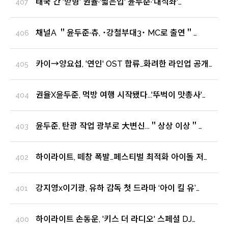
태국 간 '맏형' 권율·'짧은입' 윤두준·'대식좌'
407
이서준..3색 味친 여행('뚜벅이 맛총사') (출처 : OSEN
| 네이버 TV연예)
채널A ＂윤두준·츄, ˙강철부대3˙ MC로 출연＂
406
[공식입장] (출처 : OSEN | 네이버 TV연예)
카이→양요섭, '연인' OST 합류…화려한 라인업 공개
405
(출처 : 텐아시아 | 네이버 TV연예)
권율X윤두준, 먹방 여행 시작됐다...'뚜벅이 맛총사'
404
출연 확정 (출처 : 텐아시아 | 네이버 TV연예)
윤두준, 탄광 작업 광부로 大변신...＂상상 이상＂
403
('관계자 외 출입금지') (출처 : 텐아시아 | 네이버
TV연예)
하이라이트, 떼창 폭발…페스티벌 최적화 아이돌 저력
402
(출처 : 뉴스엔 | 네이버 TV연예)
강지영x이기광, 유하 감독 첫 드라마 ‘아이 킬 유’
401
호흡 (출처 : 일간스포츠 | 네이버 TV연예)
하이라이트 손동운, '키스 더 라디오' 스페셜 DJ
400