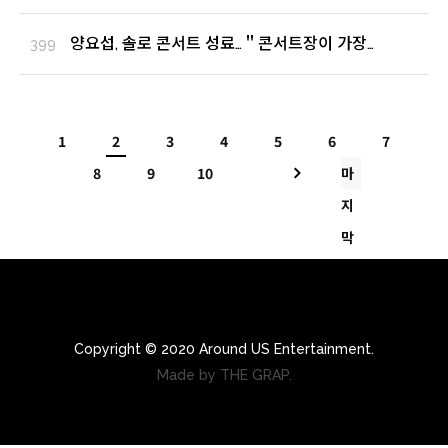
빛냈다...'팔방미인' 인증 (출처 : OSEN | 네이버
TV연예)
양요섭, 솔로 콘서트 성료…＂콘서트장이 가장
399
솔직해지는 곳＂ (출처 : 뉴시스 | 네이버 TV연예)
1
2
3
4
5
6
7
8
9
10
마
지
막
Copyright © 2020 Around US Entertainment.
Made by THE GRAP.