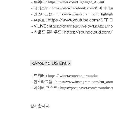
- 트위터 :
https://twitter.com/Highlight_AUent
- 페이스북 :
https://www.facebook.com/하이라이트-
- 인스타그램 :
https://www.instagram.com/Highlig
https://www.youtube.com/OFFI
- 유튜브 :
- V LIVE :
https://channels.vlive.tv/E9A2B1/h
- 사운드 클라우드 :
https://soundcloud.com/
<Around US Ent.>
- 트위터 :
https://twitter.com/ent_aroundus
- 인스타그램 :
https://www.instagram.com/ent_aro
- 네이버 포스트 :
https://post.naver.com/arounduse
감사합니다.