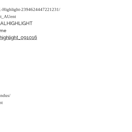
Highlight-2394624447221231/
ht_AUent
CIALHIGHLIGHT
ome
highlight_091016
undus/
nt