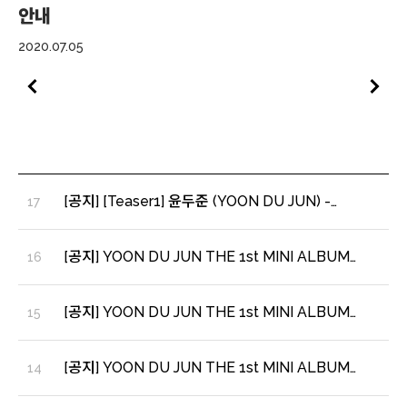
안내
20
2020.07.05
[공지] [Teaser1] 윤두준 (YOON DU JUN) -
17
Lonely Night
[공지] YOON DU JUN THE 1st MINI ALBUM
16
[Daybreak] HIGHLIGHT MEDLEY
[공지] YOON DU JUN THE 1st MINI ALBUM
15
[Daybreak] TRACK LIST
[공지] YOON DU JUN THE 1st MINI ALBUM
14
[Daybreak] CONCEPT PHOTO - 2-