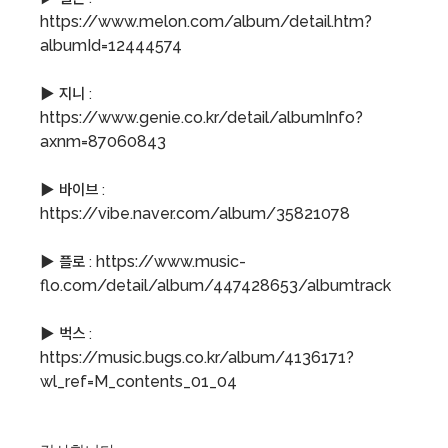
https://www.melon.com/album/detail.htm?
albumId=12444574
▶ 지니 :
https://www.genie.co.kr/detail/albumInfo?
axnm=87060843
▶ 바이브 :
https://vibe.naver.com/album/35821078
https://www.music-
▶ 플로 :
flo.com/detail/album/447428653/albumtrack
▶ 벅스 :
https://music.bugs.co.kr/album/4136171?
wl_ref=M_contents_01_04