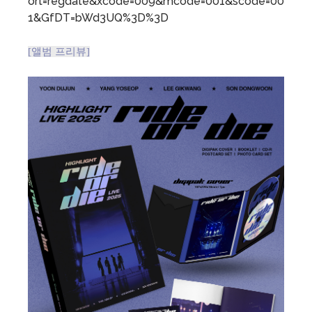
ort=regdate&xcode=009&mcode=001&scode=00
1&GfDT=bWd3UQ%3D%3D
[앨범 프리뷰]