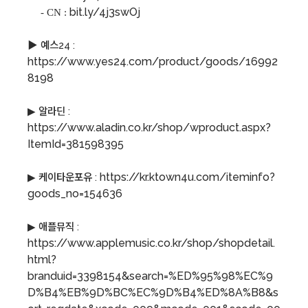
bit.ly/4j3swOj
-
CN :
▶ 예스24 :
https://www.yes24.com/product/goods/16992
8198
알라딘 :
▶
https://www.aladin.co.kr/shop/wproduct.aspx?
ItemId=381598395
https://kr.ktown4u.com/iteminfo?
케이타운포유 :
▶
goods_no=154636
애플뮤직 :
▶
https://www.applemusic.co.kr/shop/shopdetail.
html?
branduid=3398154&search=%ED%95%98%EC%9
D%B4%EB%9D%BC%EC%9D%B4%ED%8A%B8&s