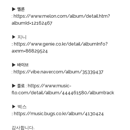
▶ 멜론
https://www.melon.com/album/detail.htm?
:
albumId=12162467
▶ 지니
https://www.genie.co.kr/detail/albumInfo?
:
axnm=86829524
▶ 바이브
https://vibe.naver.com/album/35339437
:
https://www.music-
▶ 플로 :
flo.com/detail/album/444461580/albumtrack
▶ 벅스
https://music.bugs.co.kr/album/4130424
:
감사합니다.